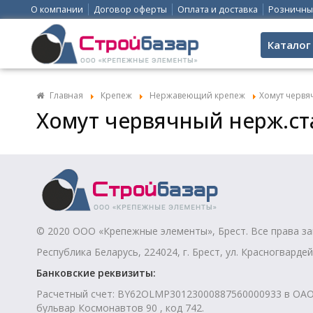
О компании
Договор оферты
Оплата и доставка
Розничны
Каталог
Главная
Крепеж
Нержавеющий крепеж
Хомут червяч
Хомут червячный нерж.ста
© 2020 ООО «Крепежные элементы», Брест. Все права з
Республика Беларусь, 224024, г. Брест, ул. Красногвардей
Банковские реквизиты:
Расчетный счет: BY62OLMP30123000887560000933 в ОАО “
бульвар Космонавтов 90 , код 742.