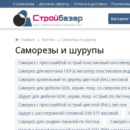
О компании
Договор оферты
Оплата и доставка
Розничны
Каталог
Главная
Крепеж
Саморезы и шурупы
Саморезы и шурупы
Саморез с прессшайбой острый пластиковый контейне
Саморез для монтажа ГКЛ (к металлу) пластиковое ве
Саморез кровельный по дереву цветной (RAL) весовой
Саморез для дюбеля GOK, керам. покр. со сверлом (по
Шуруп для дюбеля GOK, керам. покр. острый (по бетону
Саморез с прессшайбой острый цветной (RAL) зип-лок
Шуруп с шестигранной головкой DIN 571 весовой
Саморез для сэндвич-панелей по бетону
Саморез 
Шуруп c полусферической головкой DIN 7981 картонна