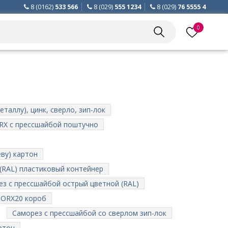
8 (0162)
533 566
8 (029)
555 1234
8 (029)
76 5555 4
0
таллу), цинк, сверло, зип-лок
RX с прессшайбой поштучно
ву) картон
(RAL) пластиковый контейнер
з с прессшайбой острый цветной (RAL)
 TORX20 короб
Саморез с прессшайбой со сверлом зип-лок
ртон