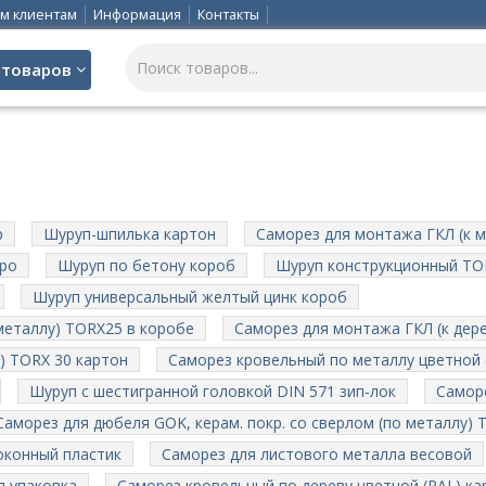
м клиентам
Информация
Контакты
 товаров
р
Шуруп-шпилька картон
Саморез для монтажа ГКЛ (к ме
дро
Шуруп по бетону короб
Шуруп конструкционный TO
Шуруп универсальный желтый цинк короб
 металлу) TORX25 в коробе
Саморез для монтажа ГКЛ (к дере
) TORX 30 картон
Саморез кровельный по металлу цветной 
Шуруп с шестигранной головкой DIN 571 зип-лок
Саморе
Саморез для дюбеля GOK, керам. покр. со сверлом (по металлу)
оконный пластик
Саморез для листового металла весовой
я упаковка
Саморез кровельный по дереву цветной (RAL) ка