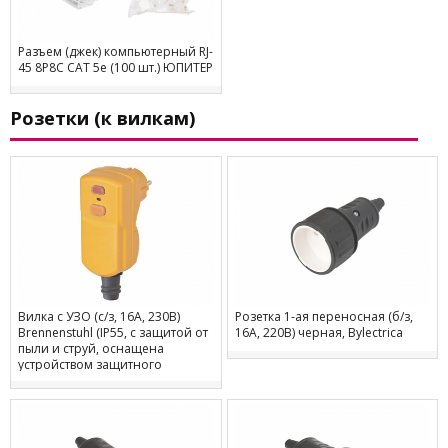
Разъем (джек) компьютерный RJ-
45 8P8C CAT 5e (100 шт.) ЮПИТЕР
Розетки (к вилкам)
Вилка с УЗО (с/з, 16А, 230В)
Розетка 1-ая переносная (б/з,
Brennenstuhl (IP55, с защитой от
16А, 220В) черная, Bylectrica
пыли и струй, оснащена
устройством защитного
отключения)