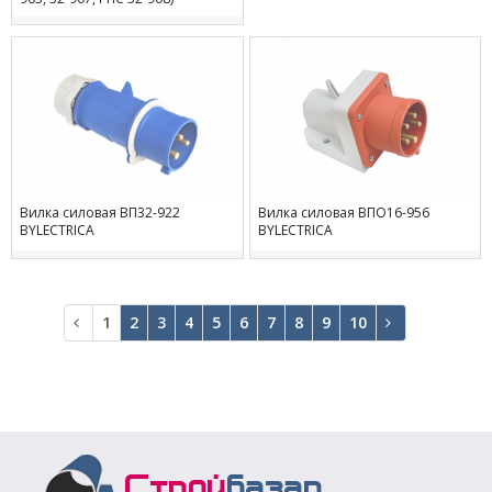
Вилка силовая ВП32-922
Вилка силовая ВПО16-956
BYLECTRICA
BYLECTRICA
1
2
3
4
5
6
7
8
9
10
В
В
начало
конец