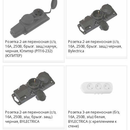
Розетка 2-ая переносная (с/з,
Розетка 2-ая переносная (с/з,
16А, 250В, брызг. защ.) каучук,
16А, 250В, брызг. защ.) черная,
черная, Юпитер (РП16-232)
Bylectrica
(ЮПИТЕР)
Розетка 2-ая переносная (с/з,
Розетка 3-ая переносная (б/з,
16А, 250В, з/ш, брызг. защ.)
16А, 250В, з/ш) белая,
черная, BYLECTRICA
BYLECTRICA (с креплением к
стене)