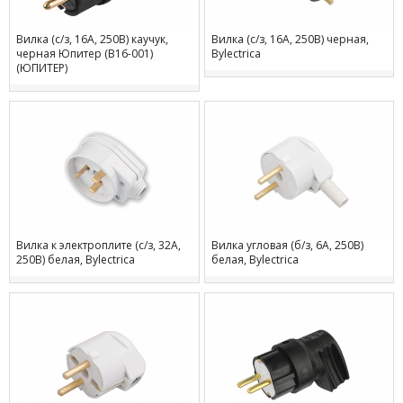
Вилка (с/з, 16А, 250В) каучук,
Вилка (с/з, 16А, 250В) черная,
черная Юпитер (В16-001)
Bylectrica
(ЮПИТЕР)
Вилка к электроплите (с/з, 32А,
Вилка угловая (б/з, 6А, 250В)
250В) белая, Bylectrica
белая, Bylectrica