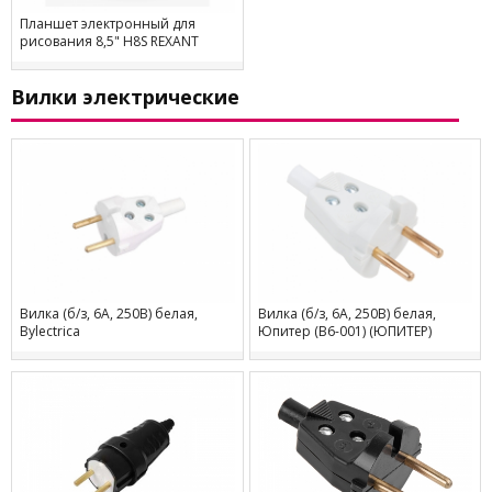
Планшет электронный для
рисования 8,5" H8S REXANT
Вилки электрические
Вилка (б/з, 6А, 250В) белая,
Вилка (б/з, 6А, 250В) белая,
Bylectrica
Юпитер (В6-001) (ЮПИТЕР)