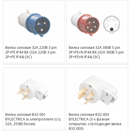
Вилка силовая 32А 220В 3 pin
Вилка силовая 32А 380В 5 pin
2P+PE IP44 IEK (32А 220В 3 pin
3P+PE+N IP44 IEK (32А 380В 5 pin
2P+PE IP44) (ЭС)
3P+PE+N IP44) (ЭС)
Вилка силовая В32-001
Вилка силовая В32-003
BYLECTRICA (к электроплите (с/з,
BYLECTRICA (3-х фазная
32А, 250В) белая)
(открытая, с/з) подходит вилка
В32-003)