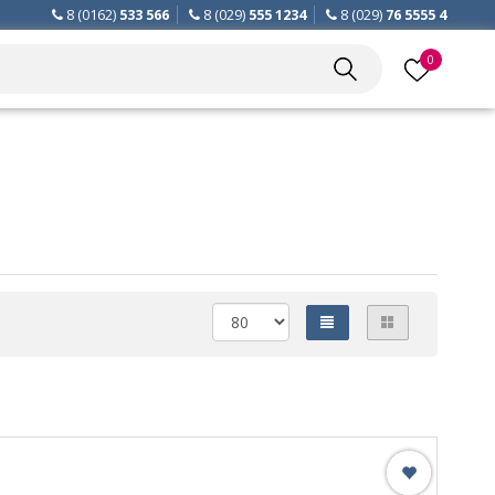
8 (0162)
533 566
8 (029)
555 1234
8 (029)
76 5555 4
0