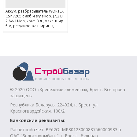
Аккум. разбрасыватель WORTEX
CSP 7205 с акб и з/у в кор. (7,2 В,
2 А/ч Li-Ion, конт. 3 л., макс. шир.
5 м, регулировка ширины,
скорости, объёма.)
© 2020 ООО «Крепежные элементы», Брест. Все права
защищены.
Республика Беларусь, 224024, г. Брест, ул.
Красногвардейская, 108/2
Банковские реквизиты:
Расчетный счет: BY62OLMP30123000887560000933 в
ОАО “Белгазпромбанк”, г. Брест , бульвар