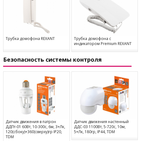
Трубка домофона REXANT
Трубка домофона с
индикатором Premium REXANT
Безопасность системы контроля
Датчик движения в патрон
Датчик движения настенный
ДДПт-01 60Вт, 10-300с, 6м, 3+Лк,
ДДС-03 1100Вт, 5-720с, 10м,
120(сбоку)+360(сверху)гр IP20,
5+Лк, 180гр, IP44, TDM
TDM