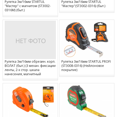
Рулетка 3м/16мм STARTUL
Рулетка 3м/16мм STARTUL
"Мастер" с магнитом (ST3002-
"Мастер"(ST3002-0316) (быт.)
0316М) (быт.)
Рулетка 3м/16мм обрезин. корп.
Рулетка 3м/16мм STARTUL PROFI
ВОЛАТ (быт.) (3 механ. фиксации
(ST3008-0316) (Нейлоновое
ленты, 2-х стор. шкала
покрытие)
нанесения, магнитный
наконечник, TPR покрытие+ABS
пластик)