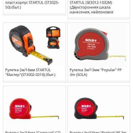
пласт.корпус STARTUL (ST3025-
STARTUL (SE3012-1032M)
50) (быт.)
(Двухсторонняя шкала
нанесения, нейлоновое
покрытие, магнитный
обрезиненный зацеп)
Рулетка 2м/16мм STARTUL
Рулетка 3м/13мм "Popular" PP
"Мастер"(ST3002-0216) (быт.)
3m (SOLA)
Рулетка 3м/16мм "Compact" CO
Рулетка 3м/16мм "Protect" PE 3m