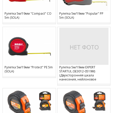
Рулетка 5м/19мм "Compact" CO
Рулетка 5м/19мм "Popular" PP
5m (SOLA)
5m (SOLA)
Рулетка 5м/19мм "Protect" PE 5m
Рулетка 5м/19мм EXPERT
(SOLA)
STARTUL (SE3012-0519M)
(Двухсторонняя шкала
нанесения, нейлоновое
покрытие, магнитный
обрезиненный двухсторонний
зацеп)