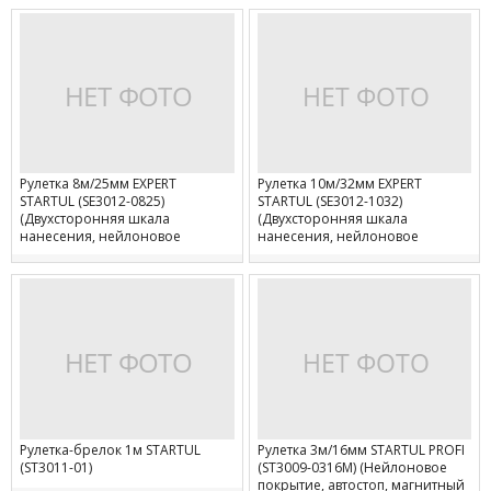
зацеп)
зацеп)
Рулетка 8м/25мм EXPERT
Рулетка 10м/32мм EXPERT
STARTUL (SE3012-0825)
STARTUL (SE3012-1032)
(Двухсторонняя шкала
(Двухсторонняя шкала
нанесения, нейлоновое
нанесения, нейлоновое
покрытие, двухсторонний
покрытие, двухсторонний
зацеп)
зацеп)
Рулетка-брелок 1м STARTUL
Рулетка 3м/16мм STARTUL PROFI
(ST3011-01)
(ST3009-0316M) (Нейлоновое
покрытие, автостоп, магнитный