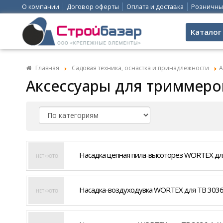
О компании
Договор оферты
Оплата и доставка
Розничны
Каталог
Главная
Садовая техника, оснастка и принадлежности
А
Аксессуары для триммеро
Насадка цепная пила-высоторез WORTEX для T
Насадка-воздуходувка WORTEX для TB 3036-1