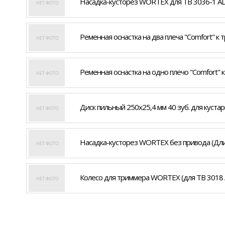
Насадка-кусторез WORTEX для TB 3036-1 ALL
Ременная оснастка на два плеча "Comfort" к
Ременная оснастка на одно плечо "Comfort"
Диск пильный 250х25,4 мм 40 зуб. для кустар
Насадка-кусторез WORTEX без привода (Длин
Колесо для триммера WORTEX (для TB 3018 