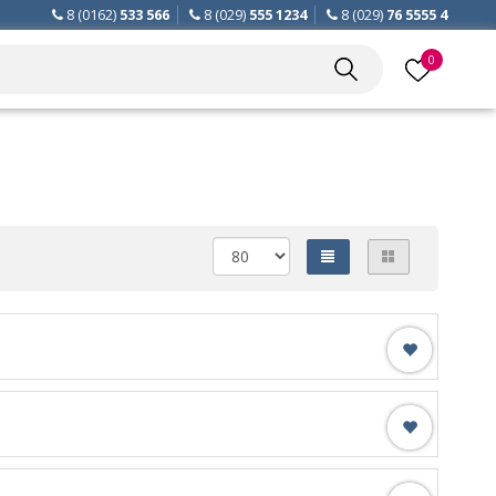
8 (0162)
533 566
8 (029)
555 1234
8 (029)
76 5555 4
0