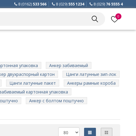
8 (0162)
533 566
8 (029)
555 1234
8 (029)
76 5555 4
0
артонная упаковка
Анкер забиваемый
кер двухраспорный картон
Цанги латунные зип-лок
Цанги латунные пакет
Анкеры рамные короба
 забиваемый картонная упаковка
поштучно
Анкер с болтом поштучно