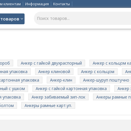
м клиентам
Информация
Контакты
 товаров
короб
Анкер с гайкой двухраспорный
Анкер с кольцом к
нная упаковка
Анкер клиновой
Анкер с кольцом
Ан
картонная упаковка
Анкер-клин
Анкер-шуруп поштучно
ный с ушком
Анкер с гайкой картонная упаковка
Анкер
я упаковка
Анкер забиваемый зип-лок
Анкеры рамные 
 болтом
Анкеры рамные карт.уп.