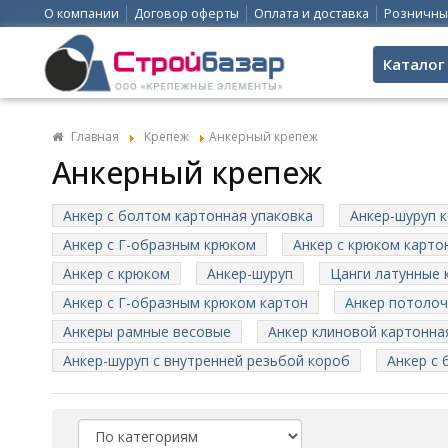
О компании
Договор оферты
Оплата и доставка
Розничны
Каталог
Главная
Крепеж
Анкерный крепеж
Анкерный крепеж
Анкер с болтом картонная упаковка
Анкер-шуруп 
Анкер с Г-образным крюком
Анкер с крюком карто
Анкер с крюком
Анкер-шуруп
Цанги латунные 
Анкер с Г-образным крюком картон
Анкер потолоч
Анкеры рамные весовые
Анкер клиновой картонна
Анкер-шуруп с внутренней резьбой короб
Анкер с