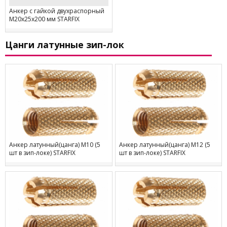
Анкер с гайкой двухраспорный
М20х25х200 мм STARFIX
Цанги латунные зип-лок
Анкер латунный(цанга) М10 (5
Анкер латунный(цанга) М12 (5
шт в зип-локе) STARFIX
шт в зип-локе) STARFIX