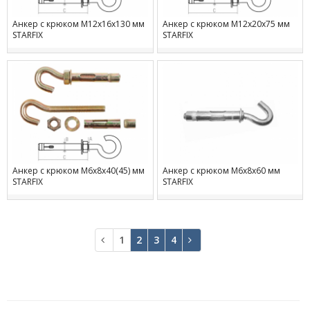
Анкер с крюком М12х16х130 мм
Анкер с крюком М12х20х75 мм
STARFIX
STARFIX
Анкер с крюком М6х8х40(45) мм
Анкер с крюком М6х8х60 мм
STARFIX
STARFIX
1
2
3
4
В
В
начало
конец