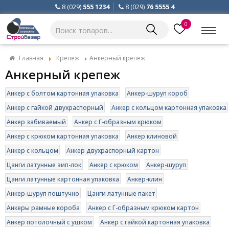
8 (029)
555 1234
8 (029)
76 5555 4
0
Главная
Крепеж
Анкерный крепеж
Анкерный крепеж
Анкер с болтом картонная упаковка
Анкер-шуруп короб
Анкер с гайкой двухраспорный
Анкер с кольцом картонная упаковка
Анкер забиваемый
Анкер с Г-образным крюком
Анкер с крюком картонная упаковка
Анкер клиновой
Анкер с кольцом
Анкер двухраспорный картон
Цанги латунные зип-лок
Анкер с крюком
Анкер-шуруп
Цанги латунные картонная упаковка
Анкер-клин
Анкер-шуруп поштучно
Цанги латунные пакет
Анкеры рамные короба
Анкер с Г-образным крюком картон
Анкер потолочный с ушком
Анкер с гайкой картонная упаковка