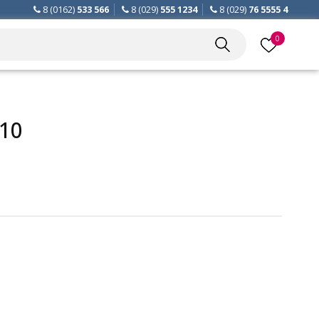
8 (0162)
533 566
8 (029)
555 1234
8 (029)
76 5555 4
0
10