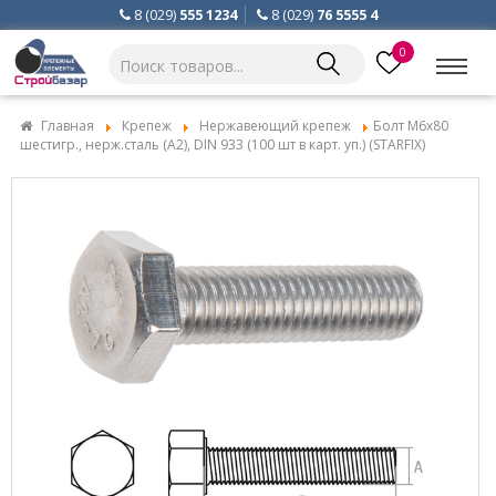
8 (029)
555 1234
8 (029)
76 5555 4
0
Главная
Крепеж
Нержавеющий крепеж
Болт М6х80
шестигр., нерж.сталь (А2), DIN 933 (100 шт в карт. уп.) (STARFIX)