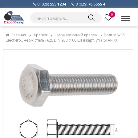
8 (029)
555 1234
8 (029)
76 5555 4
0
Главная
Крепеж
Нержавеющий крепеж
Болт М8х35
шестигр., нерж.сталь (А2), DIN 933 (100 шт в карт. уп.) (STARFIX)