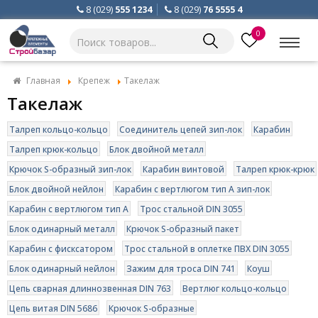
8 (029)
555 1234
8 (029)
76 5555 4
0
Главная
Крепеж
Такелаж
Такелаж
Талреп кольцо-кольцо
Соединитель цепей зип-лок
Карабин
Талреп крюк-кольцо
Блок двойной металл
Крючок S-образный зип-лок
Карабин винтовой
Талреп крюк-крюк
Блок двойной нейлон
Карабин с вертлюгом тип А зип-лок
Карабин с вертлюгом тип А
Трос стальной DIN 3055
Блок одинарный металл
Крючок S-образный пакет
Карабин с фисксатором
Трос стальной в оплетке ПВХ DIN 3055
Блок одинарный нейлон
Зажим для троса DIN 741
Коуш
Цепь сварная длиннозвенная DIN 763
Вертлюг кольцо-кольцо
Цепь витая DIN 5686
Крючок S-образные