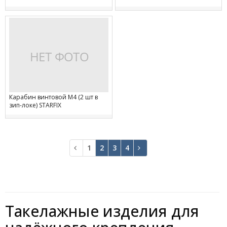
Карабин винтовой М4 (2 шт в
зип-локе) STARFIX
1
2
3
4
В
В
начало
конец
Такелажные изделия для